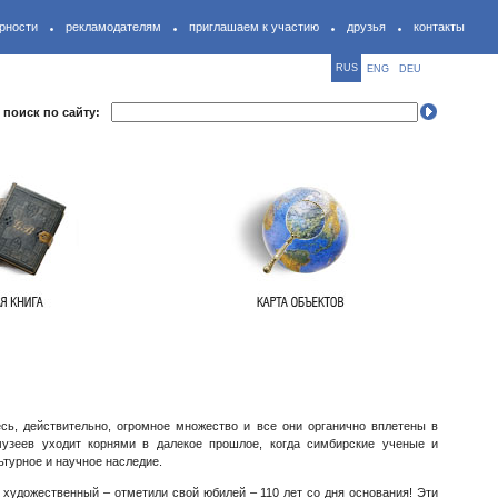
рности
рекламодателям
приглашаем к участию
друзья
контакты
RUS
ENG
DEU
поиск по сайту:
сь, действительно, огромное множество и все они органично вплетены в
 музеев уходит корнями в далекое прошлое, когда симбирские ученые и
ьтурное и научное наследие.
 художественный – отметили свой юбилей – 110 лет со дня основания! Эти