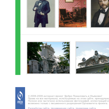
© 2006-2009 интернет-проект “Добро Пожаловать в Ульяновск”
Права на все материалы, используемые на этом сайте, принадлеж
Полное или частичное использование фотографий, иллюстраций 
возможно только с письменного разрешения Оргкомитета проекта.
Разработка сайта
,
продвижение сайта
,
поддержка сайта