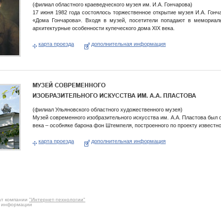
(филиал областного краеведческого музея им. И.А. Гончарова)
17 июня 1982 года состоялось торжественное открытие музея И.А. Гонч
«Дома Гончарова». Входя в музей, посетители попадают в мемориаль
архитектурные особенности купеческого дома XIX века.
карта проезда
дополнительная информация
(филиал Ульяновского областного художественного музея)
Музей современного изобразительного искусства им. А.А. Пластова был 
века – особняке барона фон Штемпеля, построенного по проекту известног
карта проезда
дополнительная информация
ат компании
"Интернет-технологии"
и информации