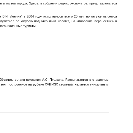
 гостей города. Здесь, в собрании редких экспонатов, представлена вся
В.И. Ленина" в 2004 году исполнилось всего 20 лет, но он уже является
огуляться по «музею под открытым небом», на мгновение перенестись в
многочисленные туристы.
00-летию со дня рождения А.С. Пушкина. Располагается в старинном
я, построенное на рубеже XVIII-XIX столетий, является уникальным