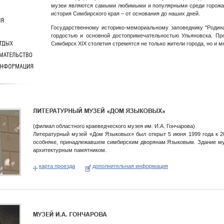
музеи являются самыми любимыми и популярными среди горожан и
история Симбирского края – от основания до наших дней.
Государственному историко-мемориальному заповеднику "Родина 
гордостью и основной достопримечательностью Ульяновска. Пр
Симбирск XIX столетия стремятся не только жители города, но и 
(филиал областного краеведческого музея им. И.А. Гончарова)
Литературный музей «Дом Языковых» был открыт 5 июня 1999 года к 2
особняке, принадлежавшем симбирским дворянам Языковым. Здание музе
архитектурным памятником.
карта проезда
дополнительная информация