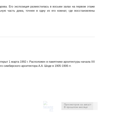
арова. Его экспозиция разместилась в восьми залах на первом этаже
ную часть дома, точнее в одну из его комнат, где восстановлены
открыт 1 марта 1992 г. Расположен в памятнике архитектуры начала ХХ
о симбирского архитектора А.А. Шоде в 1905-1906 гг.
Просмотров за август
В прошлом месяце