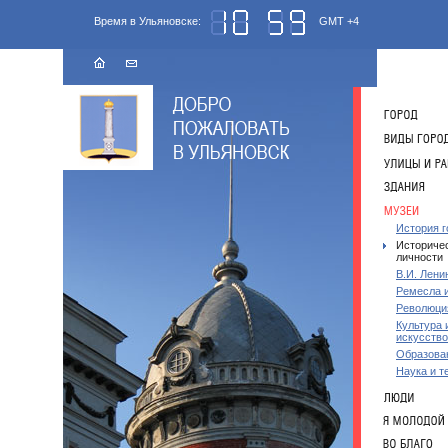
Время в Ульяновске:
GMT +4
История г
Историче
личности
В.И. Лени
Ремесла 
Революци
Культура 
искусство
Образова
Наука и т