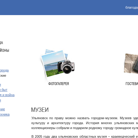
благода
орода
ские
н
и быт
я и война
и
ние
ехника
Ульяновск по праву можно назвать городом-музеем. Музеев зде
культуру и архитектуру города. История многих ульяновских
коллекционеры собрали и подарили родному городу громадное кул
В 2005 году два ульяновских областных музея – краеведческий и