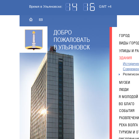
Время в Ульяновске:
GMT +4
Историче
Совреме
Религиоз