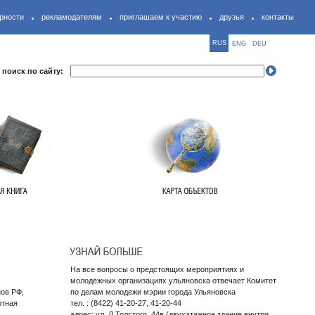
рности
рекламодателям
приглашаем к участию
друзья
контакты
RUS
ENG
DEU
поиск по сайту:
На все вопросы о предстоящих мероприятиях и
молодёжных организациях ульяновска отвечает Комитет
нов РФ,
по делам молодежи мэрии города Ульяновска
отная
тел. : (8422) 41-20-27, 41-20-44
адрес: ул. Л.Толстого, 44в (двухэтажное здание внутри