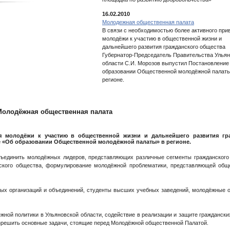
16.02.2010
Молодежная общественная палата
В связи с необходимостью более активного при
молодёжи к участию в общественной жизни и
дальнейшего развития гражданского общества
Губернатор-Председатель Правительства Улья
области С.И. Морозов выпустил Постановление
образовании Общественной молодёжной палаты
регионе.
 Молодёжная общественная палата
я молодёжи к участию в общественной жизни и дальнейшего развития гра
е «Об образовании Общественной молодёжной палаты» в регионе.
бъединить молодёжных лидеров, представляющих различные сегменты гражданского
нского общества, формулирование молодёжной проблематики, представляющей обще
ых организаций и объединений, студенты высших учебных заведений, молодёжные 
жной политики в Ульяновской области, содействие в реализации и защите граждански
зрешить основные задачи, стоящие перед Молодёжной общественной Палатой.