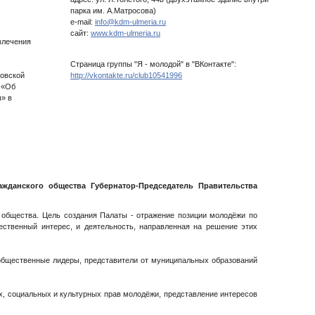
парка им. А.Матросова)
e-mail:
info@kdm-ulmeria.ru
сайт:
www.kdm-ulmeria.ru
влечения
Страница группы "Я - молодой" в "ВКонтакте":
новской
http://vkontakte.ru/club10541996
 «Об
» в
жданского общества Губернатор-Председатель Правительства
 общества. Цель создания Палаты - отражение позиции молодёжи по
ственный интерес, и деятельность, направленная на решение этих
общественные лидеры, представители от муниципальных образований
х, социальных и культурных прав молодёжи, представление интересов